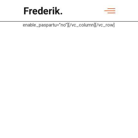
enable_paspartu=”no”][/vc_column][/vc_row]